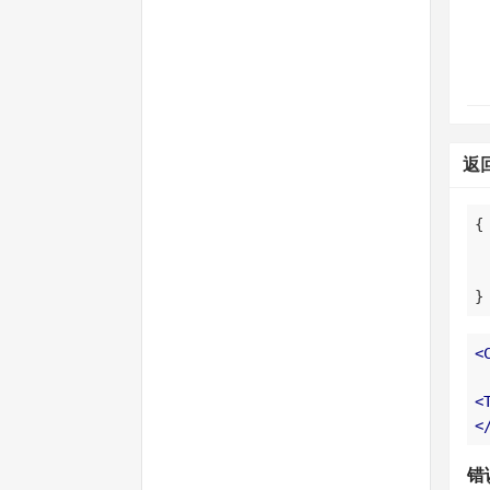
返
}
<
<
<
错