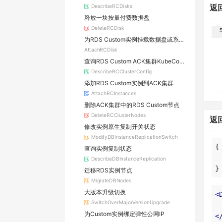
DescribeRCDisks
返
释放一块按量付费数据盘
DeleteRCDisk
为RDS Custom实例挂载数据盘或系统盘
AttachRCDisk
查询RDS Custom ACK集群KubeConfig
DescribeRCClusterConfig
添加RDS Custom实例到ACK集群
AttachRCInstances
删除ACK集群中的RDS Custom节点
DeleteRCClusterNodes
返
修改实例原生复制开关状态
ModifyDBInstanceReplicationSwitch
查询实例复制状态
DescribeDBInstanceReplication
}
迁移RDS实例节点
MigrateDBNodes
大版本升级切换
<
SwitchOverMajorVersionUpgrade
为Custom实例绑定弹性公网IP
<