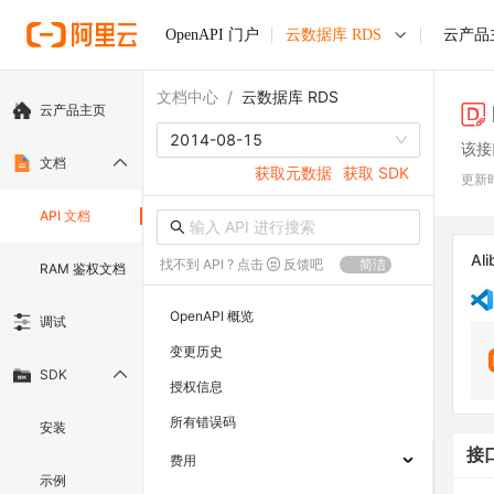
OpenAPI 门户
云数据库 RDS
云产品
文档中心
/
云数据库 RDS
云产品主页
2014-08-15
该接
文档
获取元数据
获取 SDK
更新
API 文档
Ali
找不到 API ? 点击
反馈吧
简洁
RAM 鉴权文档
OpenAPI 概览
调试
变更历史
SDK
授权信息
所有错误码
安装
接
费用
示例