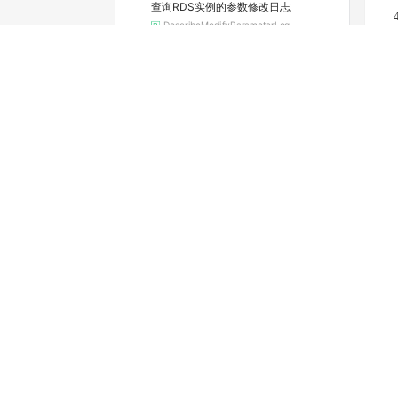
查询RDS实例的参数修改日志
DescribeModifyParameterLog
查询实例当前的参数配置
DescribeParameters
查看可选的地域和可用区
DescribeRegions
查询RDS实例续费的费用
DescribeRenewalPrice
查看实例的空间利用信息
DescribeResourceUsage
查询实例的SQL审计功能是否开启（停止维护）
DescribeSQLCollectorPolicy
查询SQL洞察（SQL审计）导出文件列表
DescribeSQLLogFiles
查询实例的SQL审计日志（停止维护）
DescribeSQLLogRecords
查看慢日志明细
DescribeSlowLogRecords
查询标签列表
DescribeTags
变
查询RDS SQL Server任务详情