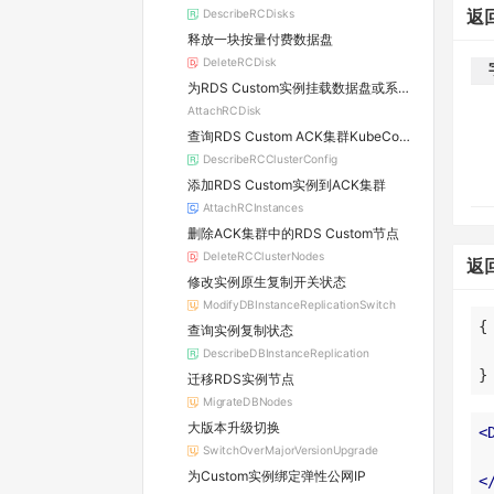
DescribeRCDisks
返
释放一块按量付费数据盘
DeleteRCDisk
为RDS Custom实例挂载数据盘或系统盘
AttachRCDisk
查询RDS Custom ACK集群KubeConfig
DescribeRCClusterConfig
添加RDS Custom实例到ACK集群
AttachRCInstances
删除ACK集群中的RDS Custom节点
DeleteRCClusterNodes
返
修改实例原生复制开关状态
ModifyDBInstanceReplicationSwitch
查询实例复制状态
DescribeDBInstanceReplication
}
迁移RDS实例节点
MigrateDBNodes
大版本升级切换
<
SwitchOverMajorVersionUpgrade
为Custom实例绑定弹性公网IP
<