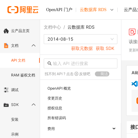
OpenAPI 门户
云数据库 RDS
云产品
文档中心
/
云数据库 RDS
云产品主页
2014-08-15
该接
文档
获取元数据
获取 SDK
更新
API 文档
Ali
找不到 API ? 点击
反馈吧
简洁
RAM 鉴权文档
OpenAPI 概览
调试
变更历史
SDK
授权信息
所有错误码
安装
接
费用
示例