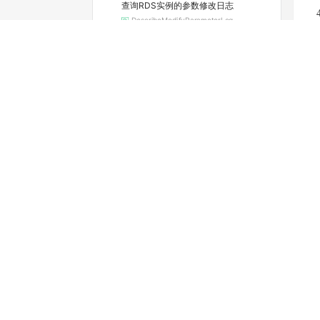
查询RDS实例的参数修改日志
DescribeModifyParameterLog
查询实例当前的参数配置
DescribeParameters
查看可选的地域和可用区
DescribeRegions
查询RDS实例续费的费用
DescribeRenewalPrice
查看实例的空间利用信息
DescribeResourceUsage
查询实例的SQL审计功能是否开启（停止维护）
DescribeSQLCollectorPolicy
查询SQL洞察（SQL审计）导出文件列表
DescribeSQLLogFiles
查询实例的SQL审计日志（停止维护）
DescribeSQLLogRecords
查看慢日志明细
DescribeSlowLogRecords
查询标签列表
DescribeTags
变
查询RDS SQL Server任务详情