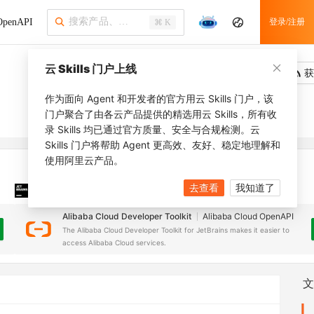
penAPI
登录/注册
⌘ K
云 Skills 门户上线
吐槽
去调用
获
作为面向 Agent 和开发者的官方用云 Skills 门户，该
门户聚合了由各云产品提供的精选用云 Skills，所有收
录 Skills 均已通过官方质量、安全与合规检测。云
Skills 门户将帮助 Agent 更高效、友好、稳定地理解和
使用阿里云产品。
去查看
我知道了
JetBrains 插件
安装之前，确保已创建
JetBrains IDE
Alibaba Cloud Developer Toolkit
Alibaba Cloud OpenAPI
The Alibaba Cloud Developer Toolkit for JetBrains makes it easier to
access Alibaba Cloud services.