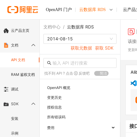
OpenAPI 门户
云数据库 RDS
云产品
文档中心
/
云数据库 RDS
云产品主页
2014-08-15
该接
文档
获取元数据
获取 SDK
更新
API 文档
Ali
找不到 API ? 点击
反馈吧
简洁
RAM 鉴权文档
OpenAPI 概览
调试
变更历史
SDK
授权信息
所有错误码
安装
接
费用
示例