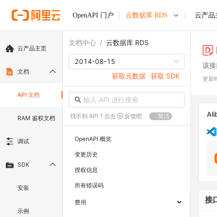
OpenAPI 门户
云数据库 RDS
云产品
文档中心
/
云数据库 RDS
云产品主页
2014-08-15
该接
文档
获取元数据
获取 SDK
更新
API 文档
Ali
找不到 API ? 点击
反馈吧
简洁
RAM 鉴权文档
OpenAPI 概览
调试
变更历史
SDK
授权信息
所有错误码
安装
接
费用
示例