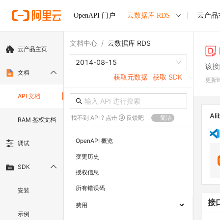
OpenAPI 门户
云数据库 RDS
云产品
文档中心
/
云数据库 RDS
云产品主页
2014-08-15
该接
文档
获取元数据
获取 SDK
更新
API 文档
Ali
找不到 API ? 点击
反馈吧
简洁
RAM 鉴权文档
OpenAPI 概览
调试
变更历史
SDK
授权信息
所有错误码
安装
接
费用
示例