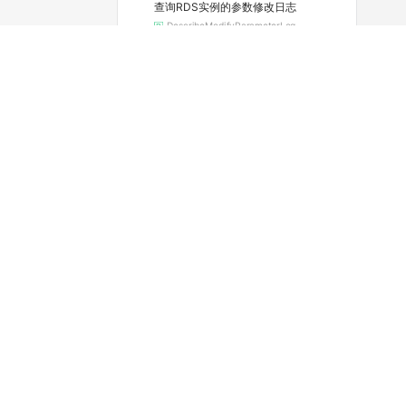
查询RDS实例的参数修改日志
DescribeModifyParameterLog
查询实例当前的参数配置
DescribeParameters
查看可选的地域和可用区
DescribeRegions
查询RDS实例续费的费用
DescribeRenewalPrice
查看实例的空间利用信息
DescribeResourceUsage
查询实例的SQL审计功能是否开启（停止维护）
DescribeSQLCollectorPolicy
查询SQL洞察（SQL审计）导出文件列表
DescribeSQLLogFiles
查询实例的SQL审计日志（停止维护）
DescribeSQLLogRecords
查看慢日志明细
DescribeSlowLogRecords
查询标签列表
DescribeTags
查询RDS SQL Server任务详情