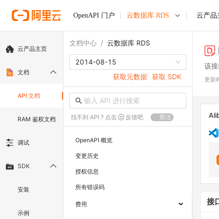
OpenAPI 门户
云数据库 RDS
云产品
文档中心
/
云数据库 RDS
云产品主页
2014-08-15
该接
文档
获取元数据
获取 SDK
更新
API 文档
Ali
找不到 API ? 点击
反馈吧
简洁
RAM 鉴权文档
OpenAPI 概览
调试
变更历史
SDK
授权信息
所有错误码
安装
接
费用
示例