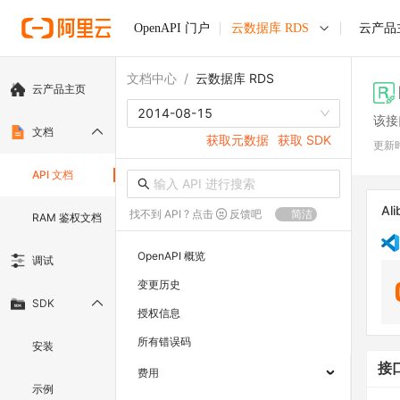
OpenAPI 门户
云数据库 RDS
云产品
文档中心
/
云数据库 RDS
云产品主页
2014-08-15
该接
文档
获取元数据
获取 SDK
更新
API 文档
Ali
找不到 API ? 点击
反馈吧
简洁
RAM 鉴权文档
OpenAPI 概览
调试
变更历史
SDK
授权信息
所有错误码
安装
接
费用
示例