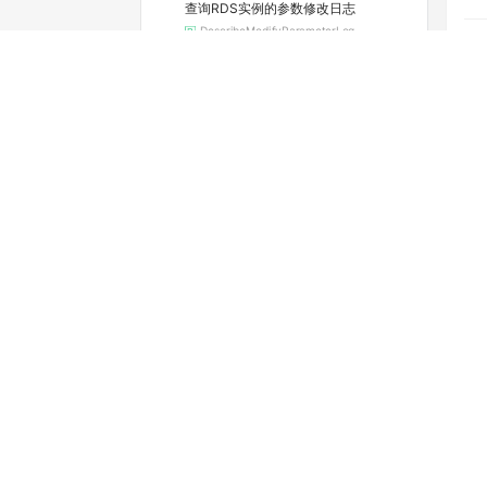
查询RDS实例的参数修改日志
DescribeModifyParameterLog
查询实例当前的参数配置
DescribeParameters
查看可选的地域和可用区
DescribeRegions
查询RDS实例续费的费用
DescribeRenewalPrice
查看实例的空间利用信息
DescribeResourceUsage
查询实例的SQL审计功能是否开启（停止维护）
DescribeSQLCollectorPolicy
查询SQL洞察（SQL审计）导出文件列表
DescribeSQLLogFiles
查询实例的SQL审计日志（停止维护）
DescribeSQLLogRecords
查看慢日志明细
DescribeSlowLogRecords
查询标签列表
DescribeTags
查询RDS SQL Server任务详情