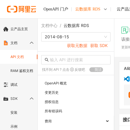
OpenAPI 门户
云数据库 RDS
云产品
文档中心
/
云数据库 RDS
云产品主页
2014-08-15
该接
文档
获取元数据
获取 SDK
更新
API 文档
Ali
找不到 API ? 点击
反馈吧
简洁
RAM 鉴权文档
OpenAPI 概览
调试
变更历史
SDK
授权信息
所有错误码
安装
接
费用
示例