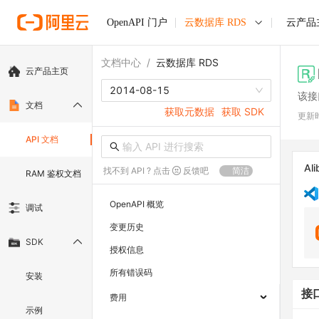
OpenAPI 门户
云数据库 RDS
云产品
文档中心
/
云数据库 RDS
云产品主页
2014-08-15
该接
文档
获取元数据
获取 SDK
更新
API 文档
Ali
找不到 API ? 点击
反馈吧
简洁
RAM 鉴权文档
OpenAPI 概览
调试
变更历史
SDK
授权信息
所有错误码
安装
接
费用
示例