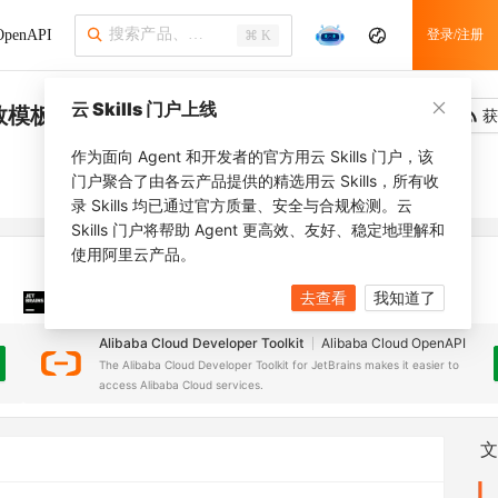
penAPI
登录/注册
⌘ K
云 Skills 门户上线
数模板列表
吐槽
去调用
获
作为面向 Agent 和开发者的官方用云 Skills 门户，该
门户聚合了由各云产品提供的精选用云 Skills，所有收
录 Skills 均已通过官方质量、安全与合规检测。云
Skills 门户将帮助 Agent 更高效、友好、稳定地理解和
使用阿里云产品。
去查看
我知道了
JetBrains 插件
安装之前，确保已创建
JetBrains IDE
Alibaba Cloud Developer Toolkit
Alibaba Cloud OpenAPI
The Alibaba Cloud Developer Toolkit for JetBrains makes it easier to
access Alibaba Cloud services.