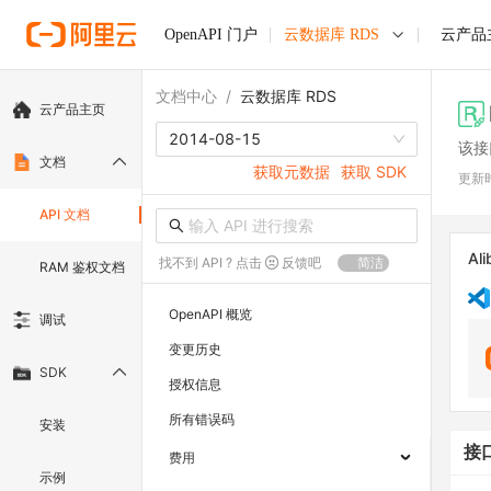
OpenAPI 门户
云数据库 RDS
云产品
文档中心
/
云数据库 RDS
云产品主页
2014-08-15
该接
文档
获取元数据
获取 SDK
更新
API 文档
Ali
找不到 API ? 点击
反馈吧
简洁
RAM 鉴权文档
OpenAPI 概览
调试
变更历史
SDK
授权信息
所有错误码
安装
接
费用
示例