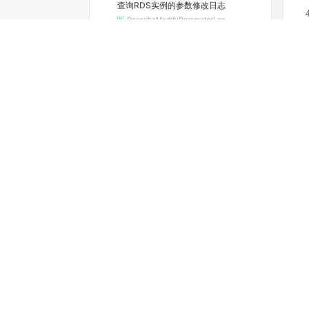
查询RDS实例的参数修改日志
DescribeModifyParameterLog
查询实例当前的参数配置
DescribeParameters
查看可选的地域和可用区
DescribeRegions
查询RDS实例续费的费用
DescribeRenewalPrice
查看实例的空间利用信息
DescribeResourceUsage
查询实例的SQL审计功能是否开启（停止维护）
DescribeSQLCollectorPolicy
查询SQL洞察（SQL审计）导出文件列表
DescribeSQLLogFiles
查询实例的SQL审计日志（停止维护）
DescribeSQLLogRecords
查看慢日志明细
DescribeSlowLogRecords
查询标签列表
DescribeTags
查询RDS SQL Server任务详情