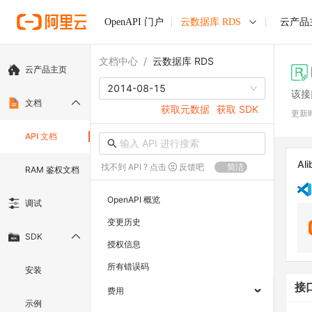
OpenAPI 门户
云数据库 RDS
云产品
文档中心
/
云数据库 RDS
云产品主页
2014-08-15
该接
文档
获取元数据
获取 SDK
更新
API 文档
Ali
找不到 API ? 点击
反馈吧
简洁
RAM 鉴权文档
OpenAPI 概览
调试
变更历史
SDK
授权信息
所有错误码
安装
接
费用
示例