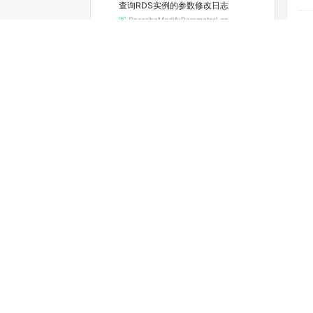
查询RDS实例的参数修改日志
DescribeModifyParameterLog
查询实例当前的参数配置
DescribeParameters
查看可选的地域和可用区
DescribeRegions
查询RDS实例续费的费用
DescribeRenewalPrice
查看实例的空间利用信息
DescribeResourceUsage
查询实例的SQL审计功能是否开启（停止维护）
DescribeSQLCollectorPolicy
查询SQL洞察（SQL审计）导出文件列表
DescribeSQLLogFiles
查询实例的SQL审计日志（停止维护）
DescribeSQLLogRecords
查看慢日志明细
DescribeSlowLogRecords
查询标签列表
DescribeTags
查询RDS SQL Server任务详情