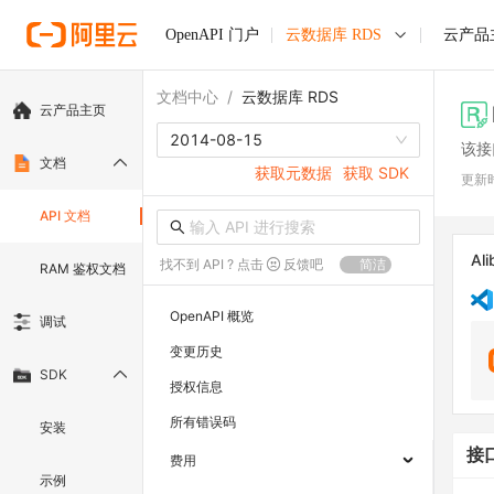
OpenAPI 门户
云数据库 RDS
云产品
文档中心
/
云数据库 RDS
云产品主页
2014-08-15
该接
文档
获取元数据
获取 SDK
更新
API 文档
Ali
找不到 API ? 点击
反馈吧
简洁
RAM 鉴权文档
OpenAPI 概览
调试
变更历史
SDK
授权信息
所有错误码
安装
接
费用
示例