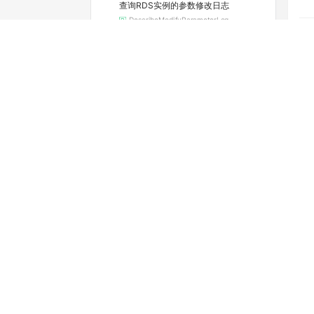
查询RDS实例的参数修改日志
DescribeModifyParameterLog
查询实例当前的参数配置
DescribeParameters
查看可选的地域和可用区
DescribeRegions
查询RDS实例续费的费用
DescribeRenewalPrice
查看实例的空间利用信息
DescribeResourceUsage
查询实例的SQL审计功能是否开启（停止维护）
DescribeSQLCollectorPolicy
查询SQL洞察（SQL审计）导出文件列表
DescribeSQLLogFiles
查询实例的SQL审计日志（停止维护）
DescribeSQLLogRecords
查看慢日志明细
DescribeSlowLogRecords
查询标签列表
DescribeTags
查询RDS SQL Server任务详情