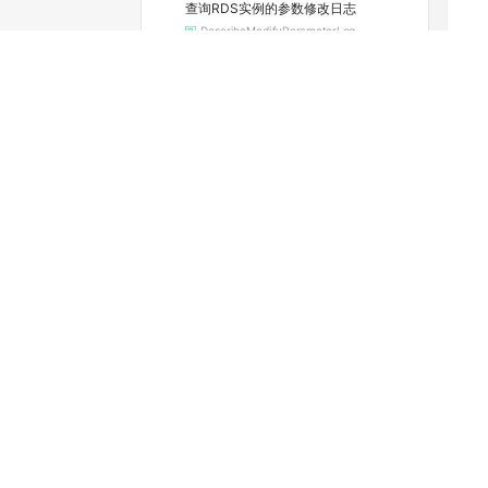
查询RDS实例的参数修改日志
DescribeModifyParameterLog
查询实例当前的参数配置
DescribeParameters
查看可选的地域和可用区
DescribeRegions
查询RDS实例续费的费用
DescribeRenewalPrice
查看实例的空间利用信息
DescribeResourceUsage
查询实例的SQL审计功能是否开启（停止维护）
DescribeSQLCollectorPolicy
查询SQL洞察（SQL审计）导出文件列表
DescribeSQLLogFiles
查询实例的SQL审计日志（停止维护）
DescribeSQLLogRecords
查看慢日志明细
DescribeSlowLogRecords
查询标签列表
DescribeTags
查询RDS SQL Server任务详情