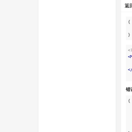
返
}
<
<
<
错