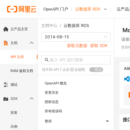
OpenAPI 门户
云数据库 RDS
云产品
文档中心
/
云数据库 RDS
云产品主页
Mo
2014-08-15
该接
文档
获取元数据
获取 SDK
更新
API 文档
Ali
找不到 API ? 点击
反馈吧
简洁
RAM 鉴权文档
OpenAPI 概览
调试
变更历史
SDK
授权信息
所有错误码
安装
接
费用
示例