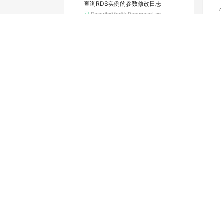
查询RDS实例的参数修改日志
DescribeModifyParameterLog
查询实例当前的参数配置
DescribeParameters
查看可选的地域和可用区
DescribeRegions
查询RDS实例续费的费用
DescribeRenewalPrice
查看实例的空间利用信息
DescribeResourceUsage
查询实例的SQL审计功能是否开启（停止维护）
DescribeSQLCollectorPolicy
查询SQL洞察（SQL审计）导出文件列表
DescribeSQLLogFiles
查询实例的SQL审计日志（停止维护）
DescribeSQLLogRecords
查看慢日志明细
DescribeSlowLogRecords
查询标签列表
DescribeTags
查询RDS SQL Server任务详情