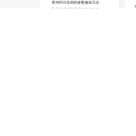
查询RDS实例的参数修改日志
DescribeModifyParameterLog
查询实例当前的参数配置
DescribeParameters
查看可选的地域和可用区
DescribeRegions
查询RDS实例续费的费用
DescribeRenewalPrice
查看实例的空间利用信息
DescribeResourceUsage
查询实例的SQL审计功能是否开启（停止维护）
DescribeSQLCollectorPolicy
查询SQL洞察（SQL审计）导出文件列表
DescribeSQLLogFiles
查询实例的SQL审计日志（停止维护）
DescribeSQLLogRecords
查看慢日志明细
DescribeSlowLogRecords
查询标签列表
DescribeTags
查询RDS SQL Server任务详情