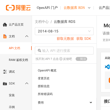
OpenAPI 门户
云数据库 RDS
云产品
文档中心
/
云数据库 RDS
云产品主页
Mo
2014-08-15
该接
文档
获取元数据
获取 SDK
更新
API 文档
Ali
找不到 API ? 点击
反馈吧
简洁
RAM 鉴权文档
OpenAPI 概览
调试
变更历史
SDK
授权信息
所有错误码
安装
接
费用
示例