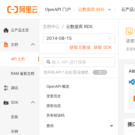
OpenAPI 门户
云数据库 RDS
云产品
文档中心
/
云数据库 RDS
云产品主页
2014-08-15
该接
文档
获取元数据
获取 SDK
更新
API 文档
Ali
找不到 API ? 点击
反馈吧
简洁
RAM 鉴权文档
OpenAPI 概览
调试
变更历史
SDK
授权信息
所有错误码
安装
接
费用
示例