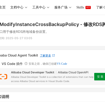
主页
文档中心
工具中心
服务广场
Skills
了解 O
HOT
ModifyInstanceCrossBackupPolicy
- 修改RD
口用于修改RDS跨地域备份设置。
时间:
2025-05-27 03:05
baba Cloud Agent Toolkit
了解更多
VS Code 插件
安装之前，确保已创建
VS Code
Alibaba Cloud Developer Toolkit
Alibaba Cloud OpenAPI
安 装
Alibaba Cloud Developer Toolkit is a collection of extensions that can help
access Alibaba Cloud services in Visual Studio Code.
口说明