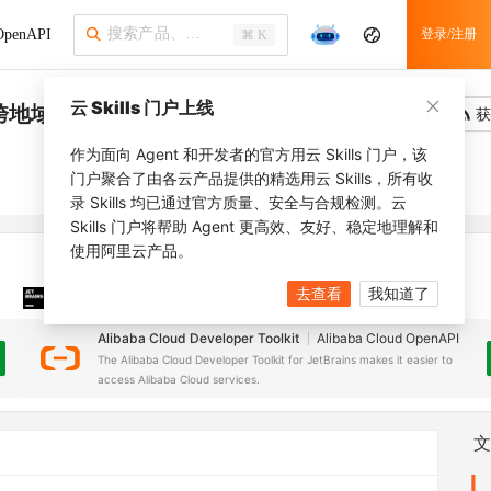
penAPI
登录/注册
⌘ K
云 Skills 门户上线
S跨地域备份设置
吐槽
去调用
获
作为面向 Agent 和开发者的官方用云 Skills 门户，该
门户聚合了由各云产品提供的精选用云 Skills，所有收
录 Skills 均已通过官方质量、安全与合规检测。云
Skills 门户将帮助 Agent 更高效、友好、稳定地理解和
使用阿里云产品。
去查看
我知道了
JetBrains 插件
安装之前，确保已创建
JetBrains IDE
Alibaba Cloud Developer Toolkit
Alibaba Cloud OpenAPI
The Alibaba Cloud Developer Toolkit for JetBrains makes it easier to
access Alibaba Cloud services.