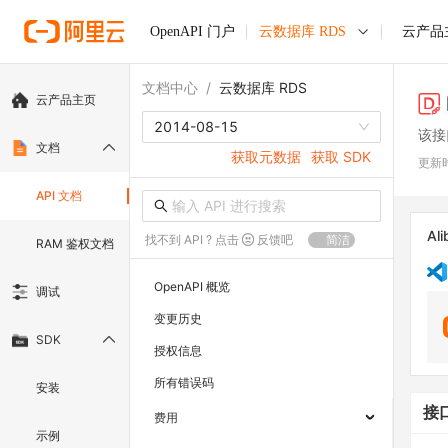
OpenAPI 门户
云数据库 RDS
云产品
文档中心
/
云数据库 RDS
云产品主页
2014-08-15
该接
文档
获取元数据
获取 SDK
更新
API 文档
Ali
找不到 API ? 点击
反馈吧
简洁
RAM 鉴权文档
OpenAPI 概览
调试
变更历史
SDK
授权信息
所有错误码
安装
接
费用
示例