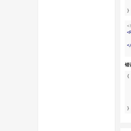
}
<
<
<
错
}