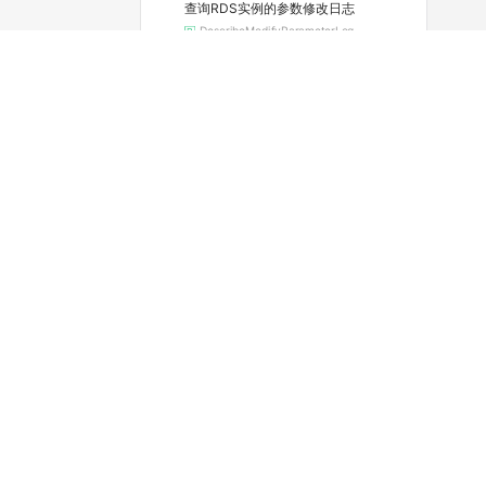
查询RDS实例的参数修改日志
DescribeModifyParameterLog
查询实例当前的参数配置
DescribeParameters
查看可选的地域和可用区
DescribeRegions
查询RDS实例续费的费用
DescribeRenewalPrice
查看实例的空间利用信息
DescribeResourceUsage
查询实例的SQL审计功能是否开启（停止维护）
DescribeSQLCollectorPolicy
查询SQL洞察（SQL审计）导出文件列表
DescribeSQLLogFiles
查询实例的SQL审计日志（停止维护）
DescribeSQLLogRecords
查看慢日志明细
DescribeSlowLogRecords
查询标签列表
DescribeTags
查询RDS SQL Server任务详情