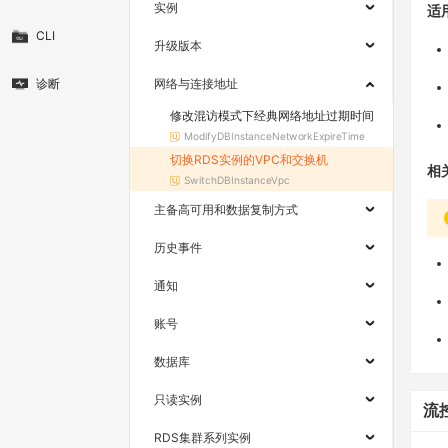
实例
适
CLI
升级版本
诊断
网络与连接地址
修改混访模式下经典网络地址过期时间
ModifyDBInstanceNetworkExpireTime
切换RDS实例的VPC和交换机
相
SwitchDBInstanceVpc
主备高可用和数据复制方式
历史事件
通知
账号
数据库
只读实例
流
RDS集群系列实例