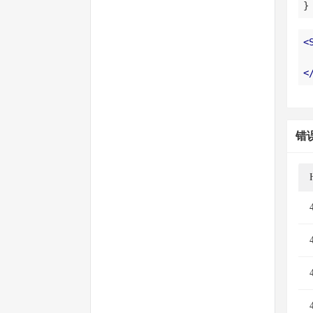
}
<
<
错