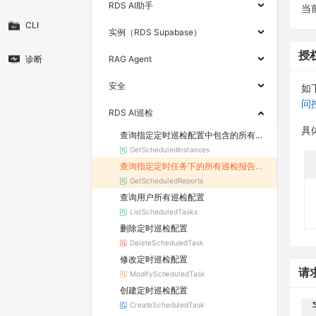
RDS AI助手
当
CLI
实例（RDS Supabase）
授
诊断
RAG Agent
安全
如
问
RDS AI巡检
具
查询指定定时巡检配置中包含的所有实例ID列表。
GetScheduledInstances
查询指定定时任务下的所有巡检报告列表
GetScheduledReports
查询用户所有巡检配置
ListScheduledTasks
删除定时巡检配置
DeleteScheduledTask
修改定时巡检配置
请
ModifyScheduledTask
创建定时巡检配置
CreateScheduledTask