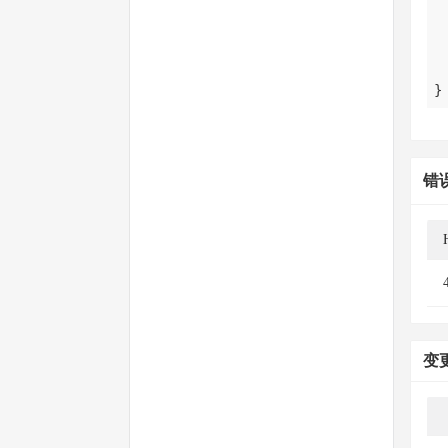
}
错
变