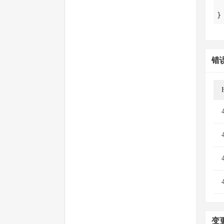
}
错
变