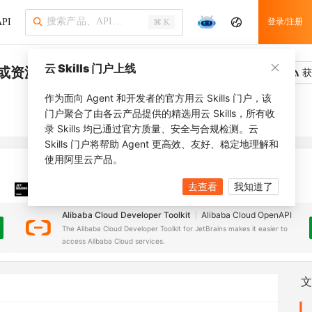
PI
登录/注册
⌘ K
云 Skills 门户上线
源或资源使用者
吐槽
去调用
获
作为面向 Agent 和开发者的官方用云 Skills 门户，该
门户聚合了由各云产品提供的精选用云 Skills，所有收
录 Skills 均已通过官方质量、安全与合规检测。云
Skills 门户将帮助 Agent 更高效、友好、稳定地理解和
使用阿里云产品。
去查看
我知道了
JetBrains 插件
安装之前，确保已创建
JetBrains IDE
Alibaba Cloud Developer Toolkit
Alibaba Cloud OpenAPI
The Alibaba Cloud Developer Toolkit for JetBrains makes it easier to
access Alibaba Cloud services.