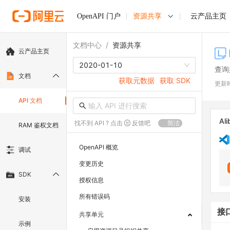
OpenAPI 门户
资源共享
云产品主页
文档中心
/
资源共享
云产品主页
2020-01-10
查询
文档
获取元数据
获取 SDK
更新
API 文档
Ali
找不到 API ? 点击
反馈吧
简洁
RAM 鉴权文档
OpenAPI 概览
调试
变更历史
SDK
授权信息
所有错误码
安装
接
共享单元
示例