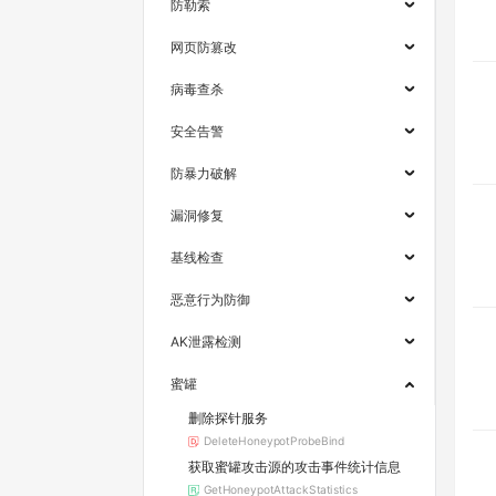
防勒索
网页防篡改
病毒查杀
安全告警
防暴力破解
漏洞修复
基线检查
恶意行为防御
AK泄露检测
蜜罐
删除探针服务
DeleteHoneypotProbeBind
获取蜜罐攻击源的攻击事件统计信息
GetHoneypotAttackStatistics