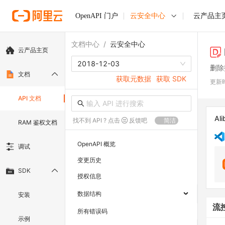
OpenAPI 门户
云安全中心
云产品主
文档中心
/
云安全中心
云产品主页
2018-12-03
删除
文档
获取元数据
获取 SDK
更新
API 文档
Ali
找不到 API ? 点击
反馈吧
简洁
RAM 鉴权文档
OpenAPI 概览
调试
变更历史
SDK
授权信息
数据结构
安装
流
所有错误码
示例