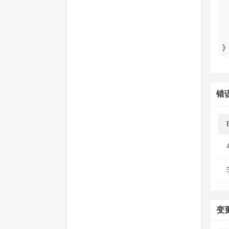
}
错
变