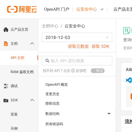
OpenAPI 门户
云安全中心
云产品主
文档中心
/
云安全中心
云产品主页
2018-12-03
查询
文档
获取元数据
获取 SDK
更新
API 文档
Ali
找不到 API ? 点击
反馈吧
简洁
RAM 鉴权文档
OpenAPI 概览
调试
变更历史
SDK
授权信息
数据结构
安装
流
所有错误码
示例