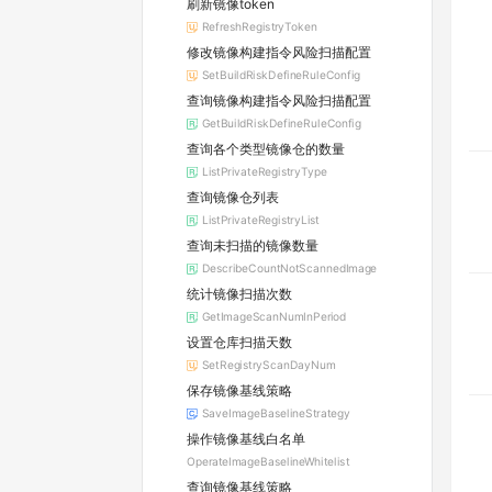
刷新镜像token
RefreshRegistryToken
修改镜像构建指令风险扫描配置
SetBuildRiskDefineRuleConfig
查询镜像构建指令风险扫描配置
GetBuildRiskDefineRuleConfig
查询各个类型镜像仓的数量
ListPrivateRegistryType
查询镜像仓列表
ListPrivateRegistryList
查询未扫描的镜像数量
DescribeCountNotScannedImage
统计镜像扫描次数
GetImageScanNumInPeriod
设置仓库扫描天数
SetRegistryScanDayNum
保存镜像基线策略
SaveImageBaselineStrategy
操作镜像基线白名单
OperateImageBaselineWhitelist
查询镜像基线策略