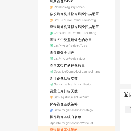
刷新镜像token
RefreshRegistryToken
修改镜像构建指令风险扫描配置
SetBuildRiskDefineRuleConfig
查询镜像构建指令风险扫描配置
GetBuildRiskDefineRuleConfig
查询各个类型镜像仓的数量
ListPrivateRegistryType
查询镜像仓列表
ListPrivateRegistryList
查询未扫描的镜像数量
DescribeCountNotScannedImage
统计镜像扫描次数
GetImageScanNumInPeriod
设置仓库扫描天数
返
SetRegistryScanDayNum
保存镜像基线策略
SaveImageBaselineStrategy
操作镜像基线白名单
OperateImageBaselineWhitelist
查询镜像基线策略