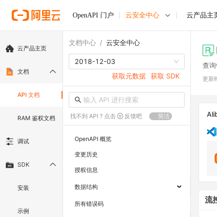
OpenAPI 门户
云安全中心
云产品主
文档中心
/
云安全中心
云产品主页
2018-12-03
查询
文档
获取元数据
获取 SDK
更新
API 文档
Ali
找不到 API ? 点击
反馈吧
简洁
RAM 鉴权文档
OpenAPI 概览
调试
变更历史
SDK
授权信息
数据结构
安装
流
所有错误码
示例