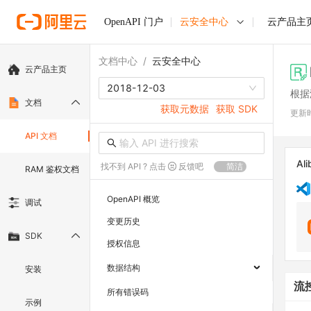
OpenAPI 门户
云安全中心
云产品主
文档中心
/
云安全中心
云产品主页
2018-12-03
根据
文档
获取元数据
获取 SDK
更新
API 文档
Ali
找不到 API ? 点击
反馈吧
简洁
RAM 鉴权文档
OpenAPI 概览
调试
变更历史
SDK
授权信息
数据结构
安装
流
所有错误码
示例