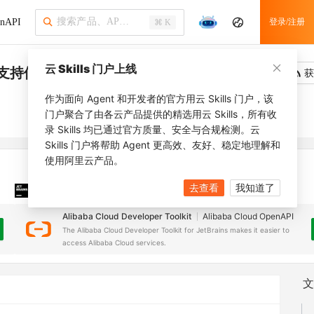
nAPI
登录/注册
⌘ K
云 Skills 门户上线
取支持修复的机器列表
吐槽
去调用
获
作为面向 Agent 和开发者的官方用云 Skills 门户，该
门户聚合了由各云产品提供的精选用云 Skills，所有收
录 Skills 均已通过官方质量、安全与合规检测。云
Skills 门户将帮助 Agent 更高效、友好、稳定地理解和
使用阿里云产品。
去查看
我知道了
JetBrains 插件
安装之前，确保已创建
JetBrains IDE
Alibaba Cloud Developer Toolkit
Alibaba Cloud OpenAPI
The Alibaba Cloud Developer Toolkit for JetBrains makes it easier to
access Alibaba Cloud services.