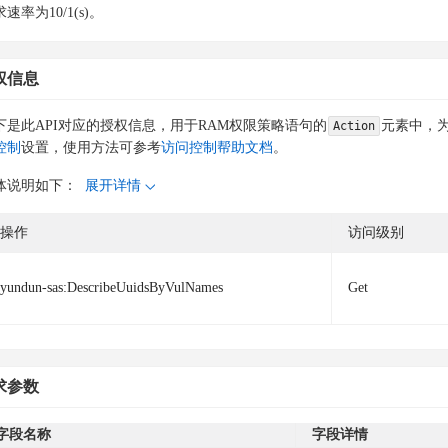
速率为10/1(s)。
权信息
下是此API对应的授权信息，用于RAM权限策略语句的
元素中，为
Action
控制
设置，使用方法可参考
访问控制帮助文档
。
体说明如下：
展开详情
操作
访问级别
yundun-sas:DescribeUuidsByVulNames
Get
求参数
字段名称
字段详情