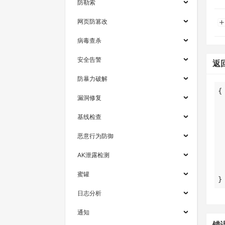
防勒索
网页防篡改
病毒查杀
安全告警
返
防暴力破解
漏洞修复
基线检查
恶意行为防御
AK泄露检测
蜜罐
}
日志分析
通知
错