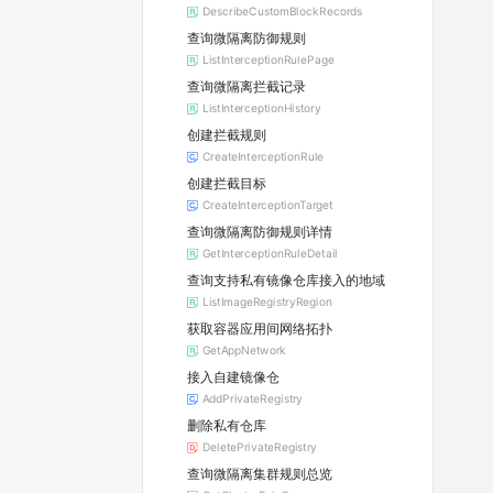
DescribeCustomBlockRecords
查询微隔离防御规则
ListInterceptionRulePage
查询微隔离拦截记录
ListInterceptionHistory
创建拦截规则
CreateInterceptionRule
创建拦截目标
CreateInterceptionTarget
查询微隔离防御规则详情
GetInterceptionRuleDetail
查询支持私有镜像仓库接入的地域
ListImageRegistryRegion
获取容器应用间网络拓扑
GetAppNetwork
接入自建镜像仓
AddPrivateRegistry
删除私有仓库
DeletePrivateRegistry
查询微隔离集群规则总览