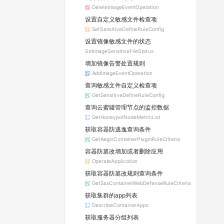
DeleteImageEventOperation
设置自定义敏感文件检查项
SetSensitiveDefineRuleConfig
设置镜像敏感文件的状态
SetImageSensitiveFileStatus
增加镜像告警处置规则
AddImageEventOperation
查询敏感文件自定义检查项
GetSensitiveDefineRuleConfig
查询云蜜罐管理节点的监控数据
GetHoneypotNodeMetricList
获取容器防逃逸查询条件
GetAegisContainerPluginRuleCriteria
容器防篡改增加或者删除应用
OperateApplication
获取容器防篡改规则查询条件
GetSasContainerWebDefenseRuleCriteria
获取集群的app列表
DescribeContainerApps
获取服务器分组列表