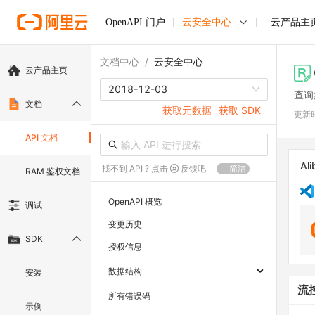
OpenAPI 门户
云安全中心
云产品主
文档中心
/
云安全中心
云产品主页
2018-12-03
查询
文档
获取元数据
获取 SDK
更新
API 文档
Ali
找不到 API ? 点击
反馈吧
简洁
RAM 鉴权文档
OpenAPI 概览
调试
变更历史
SDK
授权信息
数据结构
安装
流
所有错误码
示例