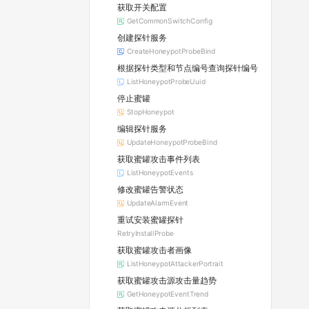
获取开关配置
GetCommonSwitchConfig
创建探针服务
CreateHoneypotProbeBind
根据探针类型和节点编号查询探针编号
ListHoneypotProbeUuid
停止蜜罐
StopHoneypot
编辑探针服务
UpdateHoneypotProbeBind
获取蜜罐攻击事件列表
ListHoneypotEvents
修改蜜罐告警状态
UpdateAlarmEvent
重试安装蜜罐探针
RetryInstallProbe
获取蜜罐攻击者画像
ListHoneypotAttackerPortrait
获取蜜罐攻击源攻击量趋势
GetHoneypotEventTrend