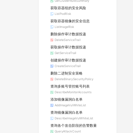
GetClusterRuleSummary
获取容器组的安全风险
ListPodRisk
获取容器镜像的安全信息
ListImageRisk
删除操作审计数据投递
DeleteServiceTrail
获取操作审计数据投递
GetServiceTrail
创建操作审计数据投递
CreateServiceTrail
删除二进制安全策略
DeleteBinarySecurityPolicy
查询多账号管控账号列表
DescribeMonitorAccounts
添加镜像漏洞白名单
AddImageVulWhiteList
查询镜像漏洞白名单
DescribeImageVulWhiteList
查询各个攻击阶段的告警数量
QueryAttackCount