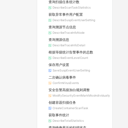
查询扫描任务统计数
DescribeScanTaskStatistics
获取异常事件用户配置
DescribeSuspEventUserSetting
查询溯源节点信息
DescribeTraceInfoNode
查询溯源信息
DescribeTraceInfoDetail
根据等级统计告警事件的总数
DescribeEventLevelCount
保存用户设置
SaveSuspEventUserSetting
二次确认病毒事件
ConfirmVirusEvents
安全告警高级加白规则调整
ModifySecurityEventMarkMissIndividually
创建容器扫描任务
CreateContainerScanTask
获取事件统计
DescribeTotalStatistics
查询镜像最近的扫描状态