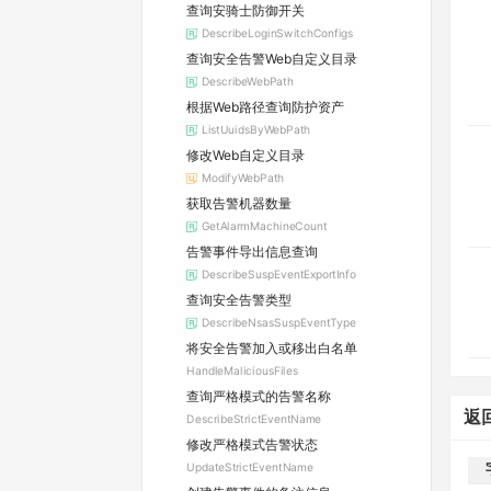
查询安骑士防御开关
DescribeLoginSwitchConfigs
查询安全告警Web自定义目录
DescribeWebPath
根据Web路径查询防护资产
ListUuidsByWebPath
修改Web自定义目录
ModifyWebPath
获取告警机器数量
GetAlarmMachineCount
告警事件导出信息查询
DescribeSuspEventExportInfo
查询安全告警类型
DescribeNsasSuspEventType
将安全告警加入或移出白名单
HandleMaliciousFiles
查询严格模式的告警名称
返
DescribeStrictEventName
修改严格模式告警状态
UpdateStrictEventName