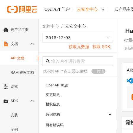
OpenAPI 门户
云安全中心
云产品主
文档中心
/
云安全中心
云产品主页
Ha
2018-12-03
批量
文档
获取元数据
获取 SDK
更新
API 文档
Ali
找不到 API ? 点击
反馈吧
简洁
RAM 鉴权文档
OpenAPI 概览
调试
变更历史
SDK
授权信息
数据结构
安装
流
所有错误码
示例