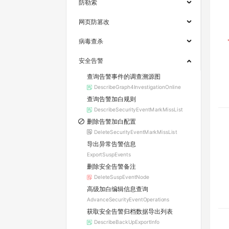
防勒索
网页防篡改
病毒查杀
安全告警
查询告警事件的调查溯源图
DescribeGraph4InvestigationOnline
查询告警加白规则
DescribeSecurityEventMarkMissList
删除告警加白配置
DeleteSecurityEventMarkMissList
导出异常告警信息
ExportSuspEvents
删除安全告警备注
DeleteSuspEventNode
高级加白编辑信息查询
AdvanceSecurityEventOperations
获取安全告警归档数据导出列表
DescribeBackUpExportInfo