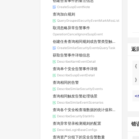
创建告警事件的备注信息
CreateSuspEventNote
查询加白规则
QueryGroupedSecurityEventMarkMissList
取消忽略异常告警事件
OperationCancelIgnoreSuspEvent
创建任务查询相同规则或告警类型触发的告警事件
CreateSimilarSecurityEventsQueryTask
返
获取告警事件详细信息
DescribeAlarmEventDetail
查询单个安全告警事件详情
DescribeSuspEventDetail
}
查询相同的告警
DescribeSimilarSecurityEvents
<
查询相同触发告警处理场景
DescribeSimilarEventScenarios
查询各个安全检查项数据的统计值和安全检查项趋势图中每天的统计值
DescribeSecurityStatInfo
查询异常登录检测规则的配置
错
DescribeLoginBaseConfigs
查询资产分组下的安全告警数量