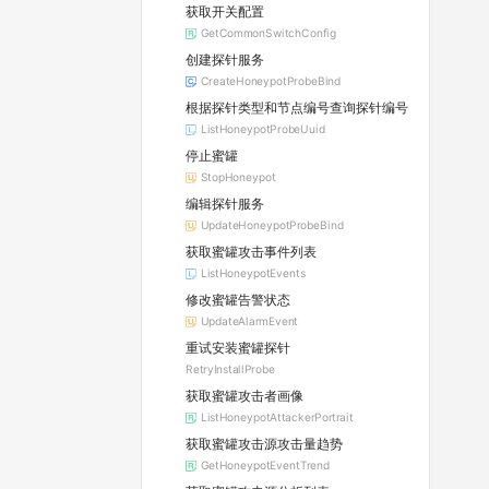
获取开关配置
GetCommonSwitchConfig
创建探针服务
CreateHoneypotProbeBind
根据探针类型和节点编号查询探针编号
ListHoneypotProbeUuid
停止蜜罐
StopHoneypot
编辑探针服务
UpdateHoneypotProbeBind
获取蜜罐攻击事件列表
ListHoneypotEvents
修改蜜罐告警状态
UpdateAlarmEvent
重试安装蜜罐探针
RetryInstallProbe
获取蜜罐攻击者画像
ListHoneypotAttackerPortrait
获取蜜罐攻击源攻击量趋势
GetHoneypotEventTrend