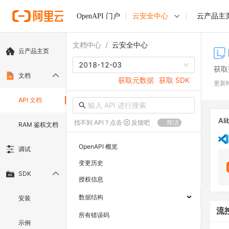
OpenAPI 门户
云安全中心
云产品主
文档中心
/
云安全中心
云产品主页
2018-12-03
获取
文档
获取元数据
获取 SDK
更新
API 文档
Ali
找不到 API ? 点击
反馈吧
简洁
RAM 鉴权文档
OpenAPI 概览
调试
变更历史
SDK
授权信息
数据结构
安装
流
所有错误码
示例