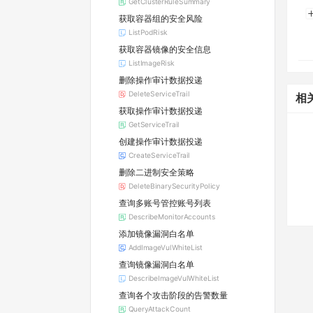
GetClusterRuleSummary
获取容器组的安全风险
ListPodRisk
获取容器镜像的安全信息
ListImageRisk
删除操作审计数据投递
DeleteServiceTrail
相
获取操作审计数据投递
GetServiceTrail
创建操作审计数据投递
CreateServiceTrail
删除二进制安全策略
DeleteBinarySecurityPolicy
查询多账号管控账号列表
DescribeMonitorAccounts
添加镜像漏洞白名单
AddImageVulWhiteList
查询镜像漏洞白名单
DescribeImageVulWhiteList
查询各个攻击阶段的告警数量
QueryAttackCount