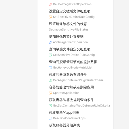
DeleteImageEventOperation
设置自定义敏感文件检查项
SetSensitiveDefineRuleConfig
设置镜像敏感文件的状态
SetImageSensitiveFileStatus
增加镜像告警处置规则
AddImageEventOperation
查询敏感文件自定义检查项
GetSensitiveDefineRuleConfig
查询云蜜罐管理节点的监控数据
GetHoneypotNodeMetricList
获取容器防逃逸查询条件
GetAegisContainerPluginRuleCriteria
容器防篡改增加或者删除应用
OperateApplication
获取容器防篡改规则查询条件
GetSasContainerWebDefenseRuleCriteria
获取集群的app列表
DescribeContainerApps
获取服务器分组列表