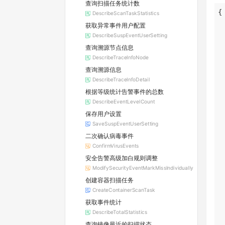
查询扫描任务统计数
DescribeScanTaskStatistics
获取异常事件用户配置
DescribeSuspEventUserSetting
查询溯源节点信息
DescribeTraceInfoNode
查询溯源信息
DescribeTraceInfoDetail
根据等级统计告警事件的总数
DescribeEventLevelCount
保存用户设置
SaveSuspEventUserSetting
二次确认病毒事件
ConfirmVirusEvents
安全告警高级加白规则调整
ModifySecurityEventMarkMissIndividually
创建容器扫描任务
CreateContainerScanTask
获取事件统计
DescribeTotalStatistics
查询镜像最近的扫描状态