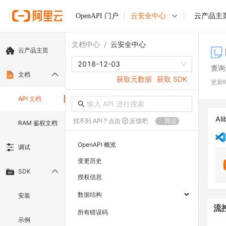
OpenAPI 门户
云安全中心
云产品主
文档中心
/
云安全中心
云产品主页
2018-12-03
查询
文档
获取元数据
获取 SDK
更新
API 文档
Ali
找不到 API ? 点击
反馈吧
简洁
RAM 鉴权文档
OpenAPI 概览
调试
变更历史
SDK
授权信息
数据结构
安装
流
所有错误码
示例