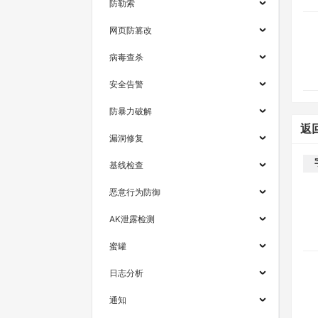
防勒索
网页防篡改
病毒查杀
安全告警
防暴力破解
返
漏洞修复
基线检查
恶意行为防御
AK泄露检测
蜜罐
日志分析
通知