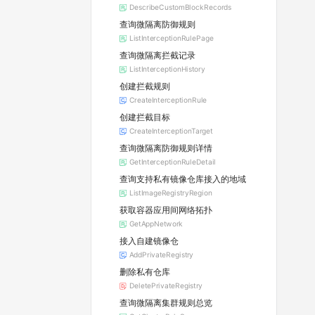
DescribeCustomBlockRecords
查询微隔离防御规则
ListInterceptionRulePage
查询微隔离拦截记录
ListInterceptionHistory
创建拦截规则
CreateInterceptionRule
创建拦截目标
CreateInterceptionTarget
查询微隔离防御规则详情
GetInterceptionRuleDetail
查询支持私有镜像仓库接入的地域
ListImageRegistryRegion
获取容器应用间网络拓扑
GetAppNetwork
接入自建镜像仓
AddPrivateRegistry
删除私有仓库
DeletePrivateRegistry
查询微隔离集群规则总览