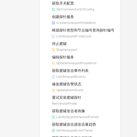
获取开关配置
GetCommonSwitchConfig
创建探针服务
CreateHoneypotProbeBind
根据探针类型和节点编号查询探针编号
ListHoneypotProbeUuid
停止蜜罐
StopHoneypot
编辑探针服务
UpdateHoneypotProbeBind
获取蜜罐攻击事件列表
ListHoneypotEvents
修改蜜罐告警状态
UpdateAlarmEvent
重试安装蜜罐探针
RetryInstallProbe
获取蜜罐攻击者画像
ListHoneypotAttackerPortrait
获取蜜罐攻击源攻击量趋势
GetHoneypotEventTrend