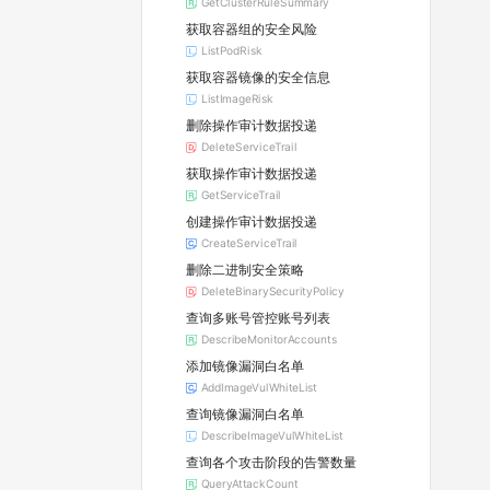
GetClusterRuleSummary
获取容器组的安全风险
ListPodRisk
获取容器镜像的安全信息
ListImageRisk
删除操作审计数据投递
DeleteServiceTrail
获取操作审计数据投递
GetServiceTrail
创建操作审计数据投递
CreateServiceTrail
删除二进制安全策略
DeleteBinarySecurityPolicy
查询多账号管控账号列表
DescribeMonitorAccounts
添加镜像漏洞白名单
AddImageVulWhiteList
查询镜像漏洞白名单
DescribeImageVulWhiteList
查询各个攻击阶段的告警数量
QueryAttackCount