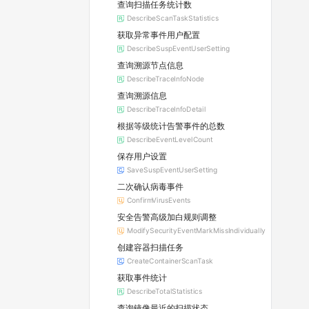
查询扫描任务统计数
DescribeScanTaskStatistics
获取异常事件用户配置
DescribeSuspEventUserSetting
查询溯源节点信息
DescribeTraceInfoNode
查询溯源信息
DescribeTraceInfoDetail
根据等级统计告警事件的总数
DescribeEventLevelCount
保存用户设置
SaveSuspEventUserSetting
二次确认病毒事件
ConfirmVirusEvents
安全告警高级加白规则调整
ModifySecurityEventMarkMissIndividually
创建容器扫描任务
CreateContainerScanTask
获取事件统计
DescribeTotalStatistics
查询镜像最近的扫描状态