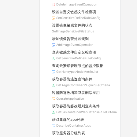
DeleteImageEventOperation
设置自定义敏感文件检查项
SetSensitiveDefineRuleConfig
设置镜像敏感文件的状态
SetImageSensitiveFileStatus
增加镜像告警处置规则
AddImageEventOperation
查询敏感文件自定义检查项
GetSensitiveDefineRuleConfig
查询云蜜罐管理节点的监控数据
GetHoneypotNodeMetricList
获取容器防逃逸查询条件
GetAegisContainerPluginRuleCriteria
容器防篡改增加或者删除应用
OperateApplication
获取容器防篡改规则查询条件
GetSasContainerWebDefenseRuleCriteria
获取集群的app列表
DescribeContainerApps
获取服务器分组列表