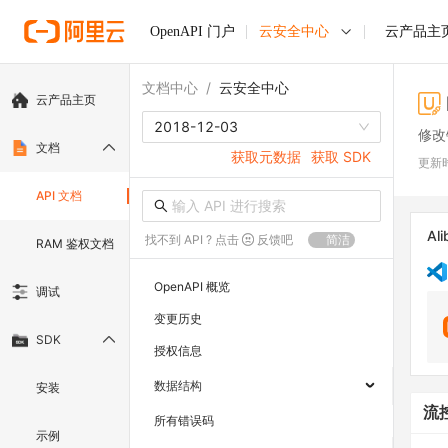
OpenAPI 门户
云安全中心
云产品主
文档中心
/
云安全中心
云产品主页
2018-12-03
修改
文档
获取元数据
获取 SDK
更新
API 文档
Ali
找不到 API ? 点击
反馈吧
简洁
RAM 鉴权文档
OpenAPI 概览
调试
变更历史
SDK
授权信息
数据结构
安装
流
所有错误码
示例