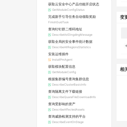
获取云安全中心产品功能开启状态
GetModuleConfigStatus
完成新手引导任务自动领取奖励
变
FinishGuidTask
查询钉钉群二维码地址
DescribeVolDingdingMessage
获取全局的安全事件统计数据
DescribeAllRegionsStatistics
安装运维插件
InstallPmAgent
获取模块配置信息
相
GetModuleConfig
根据集群编号查询集群信息
DescribeClusterBasicInfo
查询隔离文件下载链接
DescribeQuaraFileDownloadInfo
查询受影响的资产
DescribeAffectedAssets
查询威胁检测支持的平台
DescribeEventOnStage