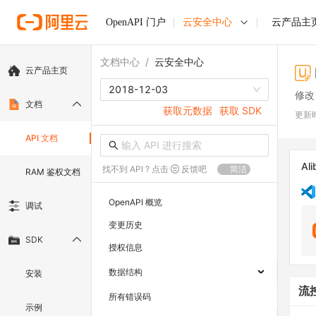
OpenAPI 门户
云安全中心
云产品主
文档中心
/
云安全中心
云产品主页
2018-12-03
修改
文档
获取元数据
获取 SDK
更新
API 文档
Ali
找不到 API ? 点击
反馈吧
简洁
RAM 鉴权文档
OpenAPI 概览
调试
变更历史
SDK
授权信息
数据结构
安装
流
所有错误码
示例