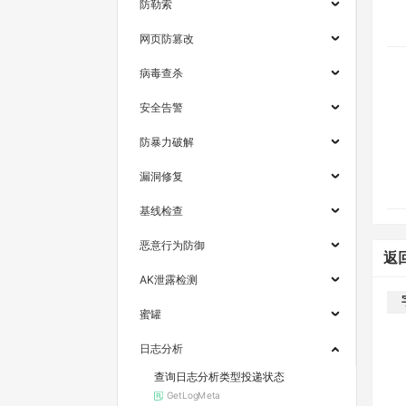
防勒索
网页防篡改
病毒查杀
安全告警
防暴力破解
漏洞修复
基线检查
恶意行为防御
返
AK泄露检测
蜜罐
日志分析
查询日志分析类型投递状态
GetLogMeta