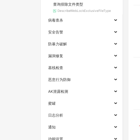
查询排除文件类型
DescribeWebLockExclusiveFileType
病毒查杀
安全告警
防暴力破解
漏洞修复
基线检查
恶意行为防御
AK泄露检测
蜜罐
日志分析
通知
功能设置