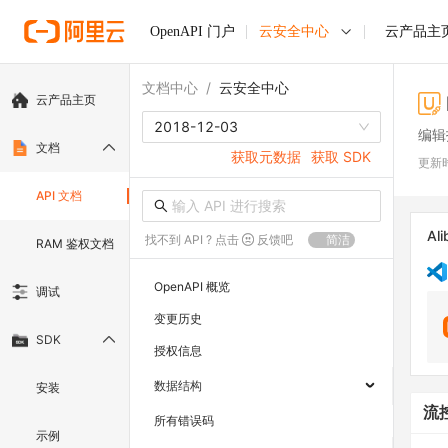
OpenAPI 门户
云安全中心
云产品主
文档中心
/
云安全中心
云产品主页
2018-12-03
编辑
文档
获取元数据
获取 SDK
更新
API 文档
Ali
找不到 API ? 点击
反馈吧
简洁
RAM 鉴权文档
OpenAPI 概览
调试
变更历史
SDK
授权信息
数据结构
安装
流
所有错误码
示例