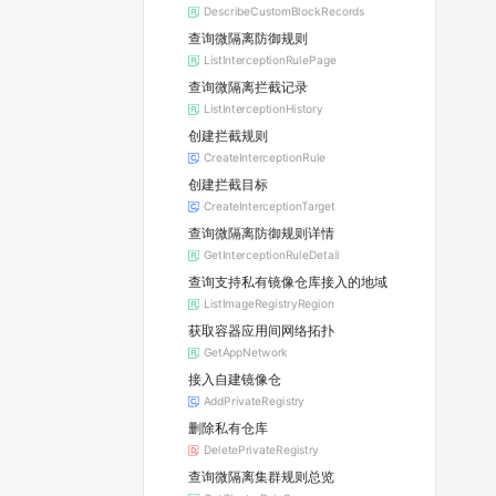
DescribeCustomBlockRecords
查询微隔离防御规则
ListInterceptionRulePage
查询微隔离拦截记录
ListInterceptionHistory
创建拦截规则
CreateInterceptionRule
创建拦截目标
CreateInterceptionTarget
查询微隔离防御规则详情
GetInterceptionRuleDetail
查询支持私有镜像仓库接入的地域
ListImageRegistryRegion
获取容器应用间网络拓扑
GetAppNetwork
接入自建镜像仓
AddPrivateRegistry
删除私有仓库
DeletePrivateRegistry
查询微隔离集群规则总览