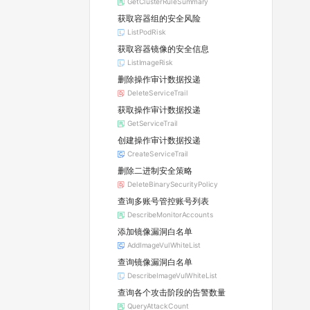
GetClusterRuleSummary
获取容器组的安全风险
ListPodRisk
获取容器镜像的安全信息
ListImageRisk
删除操作审计数据投递
DeleteServiceTrail
获取操作审计数据投递
GetServiceTrail
创建操作审计数据投递
CreateServiceTrail
删除二进制安全策略
DeleteBinarySecurityPolicy
查询多账号管控账号列表
DescribeMonitorAccounts
添加镜像漏洞白名单
AddImageVulWhiteList
查询镜像漏洞白名单
DescribeImageVulWhiteList
查询各个攻击阶段的告警数量
QueryAttackCount