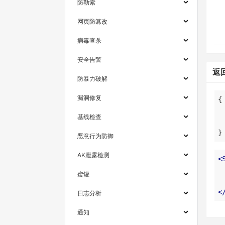
防勒索
网页防篡改
病毒查杀
安全告警
返
防暴力破解
漏洞修复
基线检查
}
恶意行为防御
AK泄露检测
<
蜜罐
<
日志分析
通知