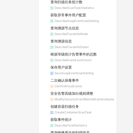
查询扫描任务统计数
DescribeScanTaskStatistics
获取异常事件用户配置
DescribeSuspEventUserSetting
查询溯源节点信息
DescribeTraceInfoNode
查询溯源信息
DescribeTraceInfoDetail
根据等级统计告警事件的总数
DescribeEventLevelCount
保存用户设置
SaveSuspEventUserSetting
二次确认病毒事件
ConfirmVirusEvents
安全告警高级加白规则调整
ModifySecurityEventMarkMissIndividually
创建容器扫描任务
CreateContainerScanTask
获取事件统计
DescribeTotalStatistics
查询镜像最近的扫描状态