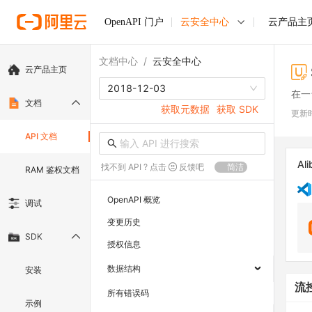
OpenAPI 门户
云安全中心
云产品主
文档中心
/
云安全中心
云产品主页
2018-12-03
在一
文档
获取元数据
获取 SDK
更新
API 文档
Ali
找不到 API ? 点击
反馈吧
简洁
RAM 鉴权文档
OpenAPI 概览
调试
变更历史
SDK
授权信息
数据结构
安装
流
所有错误码
示例