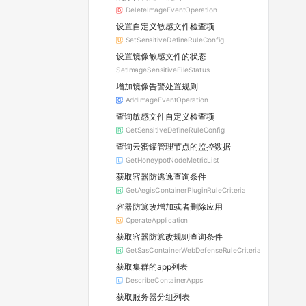
DeleteImageEventOperation
设置自定义敏感文件检查项
SetSensitiveDefineRuleConfig
设置镜像敏感文件的状态
SetImageSensitiveFileStatus
增加镜像告警处置规则
AddImageEventOperation
查询敏感文件自定义检查项
GetSensitiveDefineRuleConfig
查询云蜜罐管理节点的监控数据
GetHoneypotNodeMetricList
获取容器防逃逸查询条件
GetAegisContainerPluginRuleCriteria
容器防篡改增加或者删除应用
OperateApplication
获取容器防篡改规则查询条件
GetSasContainerWebDefenseRuleCriteria
获取集群的app列表
DescribeContainerApps
获取服务器分组列表