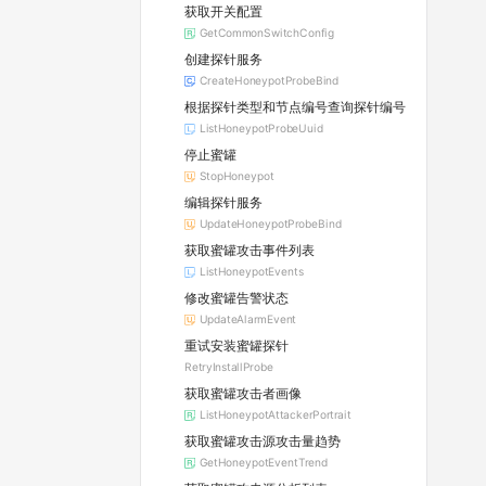
获取开关配置
GetCommonSwitchConfig
创建探针服务
CreateHoneypotProbeBind
根据探针类型和节点编号查询探针编号
ListHoneypotProbeUuid
停止蜜罐
StopHoneypot
编辑探针服务
UpdateHoneypotProbeBind
获取蜜罐攻击事件列表
ListHoneypotEvents
修改蜜罐告警状态
UpdateAlarmEvent
重试安装蜜罐探针
RetryInstallProbe
获取蜜罐攻击者画像
ListHoneypotAttackerPortrait
获取蜜罐攻击源攻击量趋势
GetHoneypotEventTrend