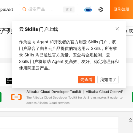
penAPI
登录/注册
⌘ K
云 Skills 门户上线
资产列表
吐槽
去调用
获
作为面向 Agent 和开发者的官方用云 Skills 门户，该
门户聚合了由各云产品提供的精选用云 Skills，所有收
录 Skills 均已通过官方质量、安全与合规检测。云
Skills 门户将帮助 Agent 更高效、友好、稳定地理解和
使用阿里云产品。
去查看
我知道了
JetBrains 插件
安装之前，确保已创建
JetBrains IDE
Alibaba Cloud Developer Toolkit
Alibaba Cloud OpenAPI
The Alibaba Cloud Developer Toolkit for JetBrains makes it easier to
access Alibaba Cloud services.