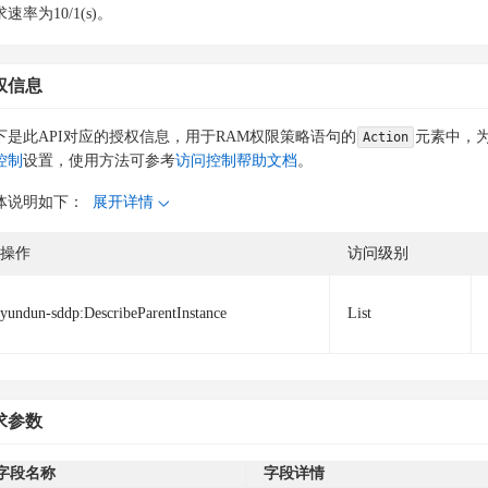
速率为10/1(s)。
权信息
下是此API对应的授权信息，用于RAM权限策略语句的
元素中，为
Action
控制
设置，使用方法可参考
访问控制帮助文档
。
体说明如下：
展开详情
操作
访问级别
yundun-sddp:DescribeParentInstance
List
求参数
字段名称
字段详情