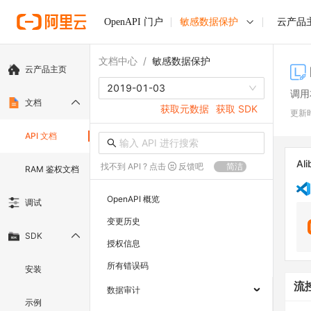
OpenAPI 门户
敏感数据保护
云产品
文档中心
/
敏感数据保护
云产品主页
2019-01-03
调用
文档
获取元数据
获取 SDK
更新
API 文档
Ali
找不到 API ? 点击
反馈吧
简洁
RAM 鉴权文档
OpenAPI 概览
调试
变更历史
SDK
授权信息
所有错误码
安装
流
数据审计
示例