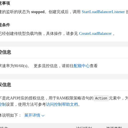
意事项
建的监听的状态为
stopped
。创建完成后，调用
StartLoadBalancerListener
提条件
已经创建传统型负载均衡，具体操作，请参见
CreateLoadBalancer
。
控信息
速率为90/60(s)。
更多流控信息，请前往
配额中心
查看
权信息
下是此API对应的授权信息，用于RAM权限策略语句的
元素中，为
Action
控制
设置，使用方法可参考
访问控制帮助文档
。
体说明如下：
展开详情