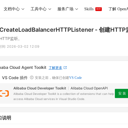
文档中心
工具中心
服务广场
Skills
了解 OpenA
HOT
CreateLoadBalancerHTTPListener
- 创建HTT
HTTP监听。
时间:
2026-03-02 12:09
baba Cloud Agent Toolkit
了解更多
VS Code 插件
安装之前，确保已创建
VS Code
Alibaba Cloud Developer Toolkit
Alibaba Cloud OpenAPI
安 装
Alibaba Cloud Developer Toolkit is a collection of extensions that can help
access Alibaba Cloud services in Visual Studio Code.
口说明