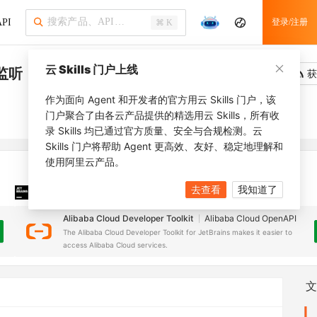
PI
登录/注册
⌘ K
云 Skills 门户上线
P监听
吐槽
去调用
获
作为面向 Agent 和开发者的官方用云 Skills 门户，该
门户聚合了由各云产品提供的精选用云 Skills，所有收
录 Skills 均已通过官方质量、安全与合规检测。云
Skills 门户将帮助 Agent 更高效、友好、稳定地理解和
使用阿里云产品。
去查看
我知道了
JetBrains 插件
安装之前，确保已创建
JetBrains IDE
Alibaba Cloud Developer Toolkit
Alibaba Cloud OpenAPI
The Alibaba Cloud Developer Toolkit for JetBrains makes it easier to
access Alibaba Cloud services.