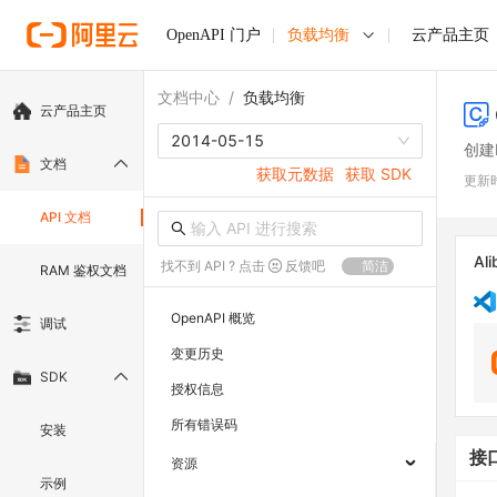
OpenAPI 门户
负载均衡
云产品主页
文档中心
/
负载均衡
云产品主页
2014-05-15
创建
文档
获取元数据
获取 SDK
更新
API 文档
Ali
找不到 API ? 点击
反馈吧
简洁
RAM 鉴权文档
OpenAPI 概览
调试
变更历史
SDK
授权信息
所有错误码
安装
接
资源
示例