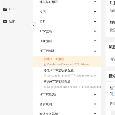
地域与可用区
注
CLI
新
实例
诊断
监听
前
您
TCP监听
UDP监听
流
HTTP监听
创建HTTP监听
请求
CreateLoadBalancerHTTPListener
修改HTTP监听的配置
SetLoadBalancerHTTPListenerAttribute
授
查询HTTP监听配置
DescribeLoadBalancerHTTPListenerAttribute
如
问
HTTPS监听
具
转发规则
默认服务器组