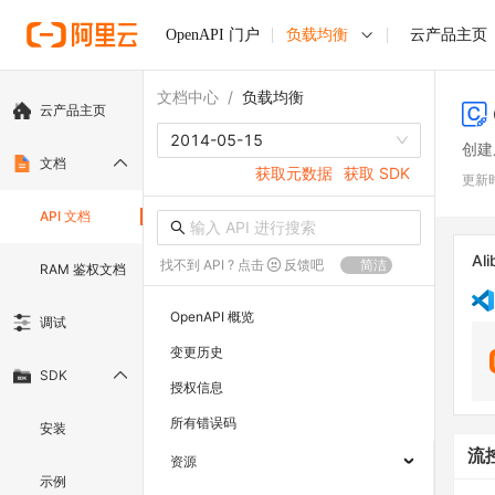
OpenAPI 门户
负载均衡
云产品主页
文档中心
/
负载均衡
云产品主页
2014-05-15
创建
文档
获取元数据
获取 SDK
更新
API 文档
Ali
找不到 API ? 点击
反馈吧
简洁
RAM 鉴权文档
OpenAPI 概览
调试
变更历史
SDK
授权信息
所有错误码
安装
流
资源
示例