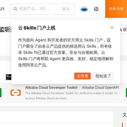
PI
登录/注册
⌘ K
云 Skills 门户上线
衡监听列表
吐槽
去调用
获
作为面向 Agent 和开发者的官方用云 Skills 门户，该
门户聚合了由各云产品提供的精选用云 Skills，所有收
录 Skills 均已通过官方质量、安全与合规检测。云
Skills 门户将帮助 Agent 更高效、友好、稳定地理解和
使用阿里云产品。
去查看
我知道了
JetBrains 插件
安装之前，确保已创建
JetBrains IDE
Alibaba Cloud Developer Toolkit
Alibaba Cloud OpenAPI
The Alibaba Cloud Developer Toolkit for JetBrains makes it easier to
access Alibaba Cloud services.