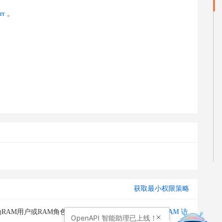
er
。
获取最小权限策略
RAM用户或RAM角色授予调用此API的权限。请通过
RAM 访
OpenAPI
智能助理已上线！