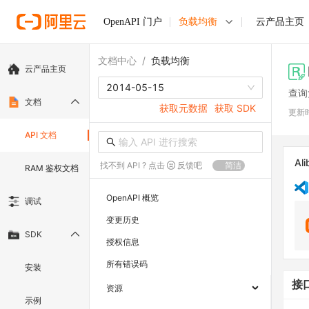
OpenAPI 门户
负载均衡
云产品主页
文档中心
/
负载均衡
云产品主页
2014-05-15
查询
文档
获取元数据
获取 SDK
更新
API 文档
Ali
找不到 API ? 点击
反馈吧
简洁
RAM 鉴权文档
OpenAPI 概览
调试
变更历史
SDK
授权信息
所有错误码
安装
接
资源
示例