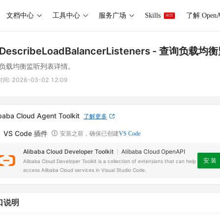
文档中心
工具中心
服务广场
Skills
了解 OpenA
HOT
DescribeLoadBalancerListeners
- 查询负载均
负载均衡监听列表详情。
时间:
2026-03-02 12:09
baba Cloud Agent Toolkit
了解更多
VS Code 插件
安装之前，确保已创建
VS Code
Alibaba Cloud Developer Toolkit
Alibaba Cloud OpenAPI
安 装
Alibaba Cloud Developer Toolkit is a collection of extensions that can help
access Alibaba Cloud services in Visual Studio Code.
口说明