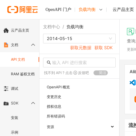
OpenAPI 门户
负载均衡
云产品主页
文档中心
/
负载均衡
云产品主页
2014-05-15
查询
文档
获取元数据
获取 SDK
更新
API 文档
Ali
找不到 API ? 点击
反馈吧
简洁
RAM 鉴权文档
OpenAPI 概览
调试
变更历史
SDK
授权信息
所有错误码
安装
流
资源
示例