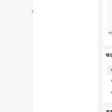
<
错
变