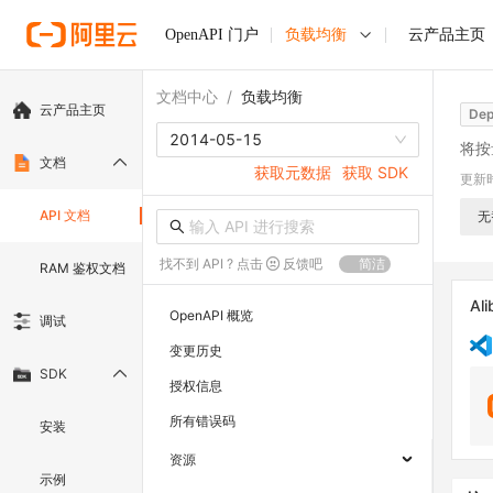
OpenAPI 门户
负载均衡
云产品主页
文档中心
/
负载均衡
云产品主页
Dep
2014-05-15
将按
文档
获取元数据
获取 SDK
更新
API 文档
无
找不到 API ? 点击
反馈吧
简洁
RAM 鉴权文档
Ali
OpenAPI 概览
调试
变更历史
SDK
授权信息
所有错误码
安装
资源
示例