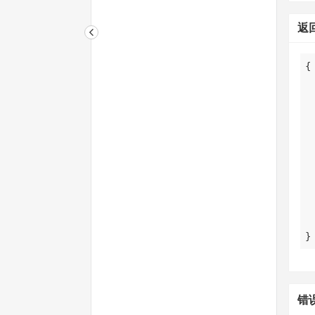
返
}
错