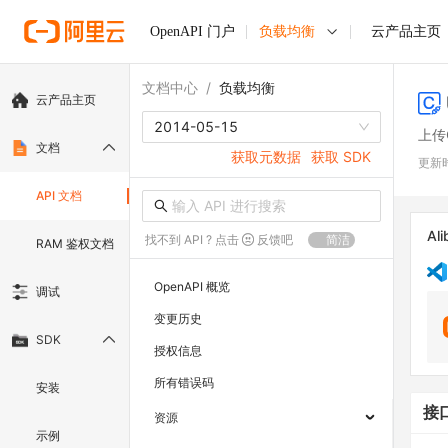
OpenAPI 门户
负载均衡
云产品主页
文档中心
/
负载均衡
云产品主页
2014-05-15
上传
文档
获取元数据
获取 SDK
更新
API 文档
Ali
找不到 API ? 点击
反馈吧
简洁
RAM 鉴权文档
OpenAPI 概览
调试
变更历史
SDK
授权信息
所有错误码
安装
接
资源
示例