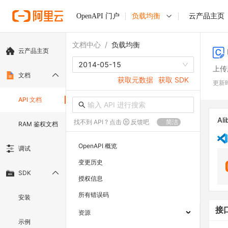
OpenAPI 门户
负载均衡
云产品主页
文档中心
/
负载均衡
云产品主页
2014-05-15
上传
文档
获取元数据
获取 SDK
更新
API 文档
Ali
找不到 API ? 点击
反馈吧
简洁
RAM 鉴权文档
OpenAPI 概览
调试
变更历史
SDK
授权信息
所有错误码
安装
接
资源
示例