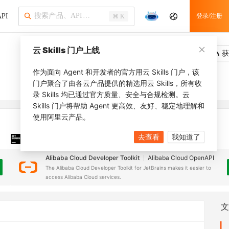
PI
登录/注册
⌘ K
云 Skills 门户上线
吐槽
去调用
获
作为面向 Agent 和开发者的官方用云 Skills 门户，该
门户聚合了由各云产品提供的精选用云 Skills，所有收
录 Skills 均已通过官方质量、安全与合规检测。云
Skills 门户将帮助 Agent 更高效、友好、稳定地理解和
使用阿里云产品。
去查看
我知道了
JetBrains 插件
安装之前，确保已创建
JetBrains IDE
Alibaba Cloud Developer Toolkit
Alibaba Cloud OpenAPI
The Alibaba Cloud Developer Toolkit for JetBrains makes it easier to
access Alibaba Cloud services.