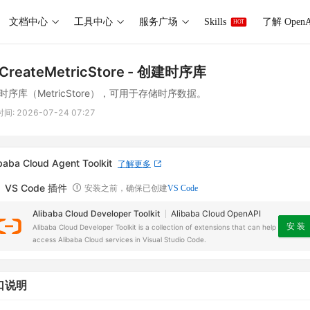
文档中心
工具中心
服务广场
Skills
了解 OpenA
HOT
CreateMetricStore
- 创建时序库
时序库（MetricStore），可用于存储时序数据。
时间:
2026-07-24 07:27
baba Cloud Agent Toolkit
了解更多
VS Code 插件
安装之前，确保已创建
VS Code
Alibaba Cloud Developer Toolkit
Alibaba Cloud OpenAPI
安 装
Alibaba Cloud Developer Toolkit is a collection of extensions that can help
access Alibaba Cloud services in Visual Studio Code.
口说明