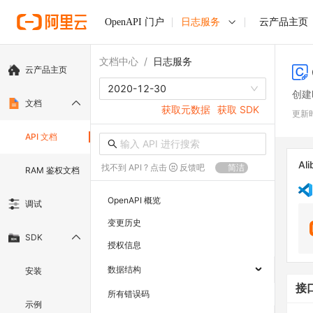
OpenAPI 门户
日志服务
云产品主页
文档中心
/
日志服务
云产品主页
2020-12-30
创建
文档
获取元数据
获取 SDK
更新
API 文档
Ali
找不到 API ? 点击
反馈吧
简洁
RAM 鉴权文档
OpenAPI 概览
调试
变更历史
SDK
授权信息
数据结构
安装
接
所有错误码
示例