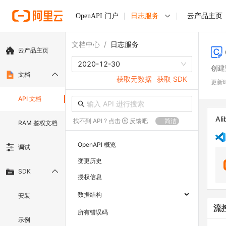
OpenAPI 门户
日志服务
云产品主页
文档中心
/
日志服务
云产品主页
2020-12-30
创建
文档
获取元数据
获取 SDK
更新
API 文档
Ali
找不到 API ? 点击
反馈吧
简洁
RAM 鉴权文档
OpenAPI 概览
调试
变更历史
SDK
授权信息
数据结构
安装
流
所有错误码
示例