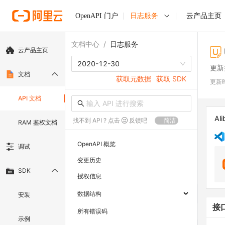
OpenAPI 门户
日志服务
云产品主页
文档中心
/
日志服务
云产品主页
2020-12-30
更新
文档
获取元数据
获取 SDK
更新
API 文档
Ali
找不到 API ? 点击
反馈吧
简洁
RAM 鉴权文档
OpenAPI 概览
调试
变更历史
SDK
授权信息
数据结构
安装
接
所有错误码
示例