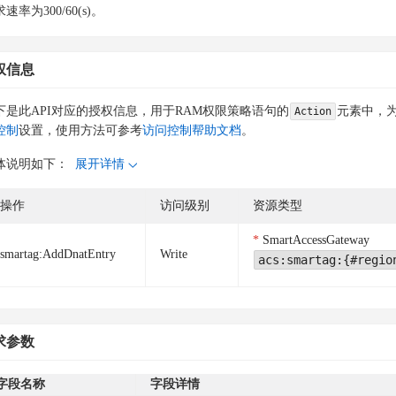
速率为300/60(s)。
权信息
下是此API对应的授权信息，用于RAM权限策略语句的
元素中，为
Action
控制
设置，使用方法可参考
访问控制帮助文档
。
体说明如下：
展开详情
操作
访问级别
资源类型
SmartAccessGateway
smartag:AddDnatEntry
Write
acs:smartag:{#regio
求参数
字段名称
字段详情