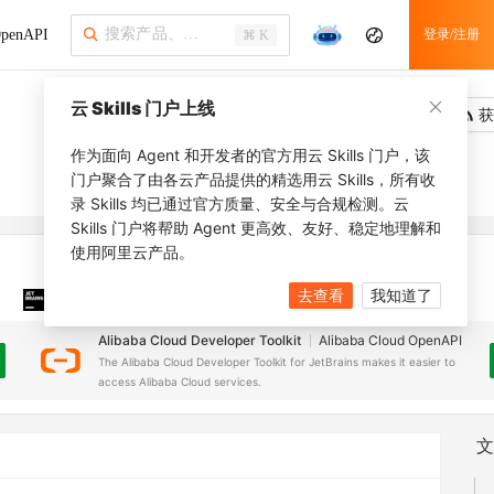
penAPI
登录/注册
⌘ K
云 Skills 门户上线
吐槽
去调用
获
作为面向 Agent 和开发者的官方用云 Skills 门户，该
门户聚合了由各云产品提供的精选用云 Skills，所有收
录 Skills 均已通过官方质量、安全与合规检测。云
Skills 门户将帮助 Agent 更高效、友好、稳定地理解和
使用阿里云产品。
去查看
我知道了
JetBrains 插件
安装之前，确保已创建
JetBrains IDE
Alibaba Cloud Developer Toolkit
Alibaba Cloud OpenAPI
The Alibaba Cloud Developer Toolkit for JetBrains makes it easier to
access Alibaba Cloud services.