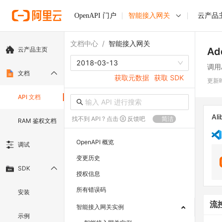
OpenAPI 门户
智能接入网关
云产品
文档中心
/
智能接入网关
云产品主页
Ad
2018-03-13
调用
文档
获取元数据
获取 SDK
更新
API 文档
Ali
找不到 API ? 点击
反馈吧
简洁
RAM 鉴权文档
OpenAPI 概览
调试
变更历史
SDK
授权信息
所有错误码
安装
流
智能接入网关实例
示例